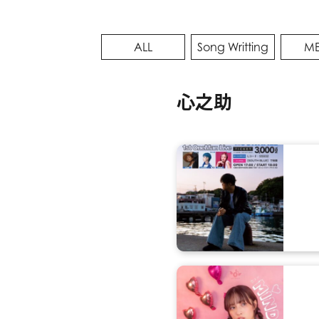
ALL
Song Writting
ME
心之助